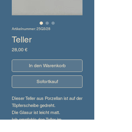
Artikelnummer: 25Q3/28
Teller
Preis
28,00 €
In den Warenkorb
Sofortkauf
Dieser Teller aus Porzellan ist auf der
Töpferscheibe gedreht.
Die Glasur ist leicht matt.
Ich empfehle den Teller im
Geschirrspüler zu reinigen.