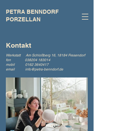
PETRA BENNDORF
PORZELLAN
Kontakt
Werkstatt
Am Schloßberg 16,
18184 Fresendorf
fon
038204 183014
mobil
0162 3640417
email
info@petra-benndorf.de