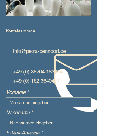
Kontaktanfrage
info@petra-benndorf.de
+49 (0) 38204 183014
+49 (0) 162 3640417
Vorname
Nachname
E-Mail-Adresse