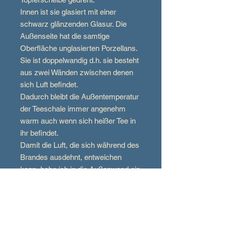
Innen ist sie glasiert mit einer
schwarz glänzenden Glasur. Die
Außenseite hat die samtige
Oberfläche unglasierten Porzellans.
Sie ist doppelwandig d.h. sie besteht
aus zwei Wänden zwischen denen
sich Luft befindet.
Dadurch bleibt die Außentemperatur
der Teeschale immer angenehm
warm auch wenn sich heißer Tee in
ihr befindet.
Damit die Luft, die sich während des
Brandes ausdehnt, entweichen
kann, habe ich in die Außenwand ein
Loch gebohrt. Dieses verschließe
ich nach dem Brand wieder.
Ich empfehle die Teeschale im
Geschirrspüler zu reinigen.