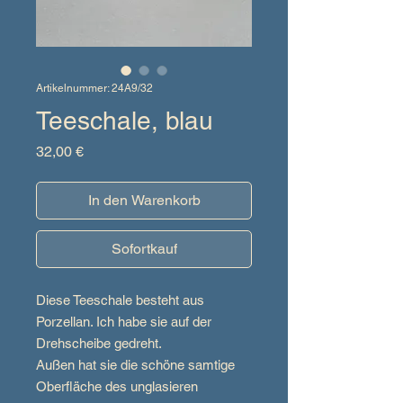
Artikelnummer: 24A9/32
Teeschale, blau
Preis
32,00 €
In den Warenkorb
Sofortkauf
Diese Teeschale besteht aus
Porzellan. Ich habe sie auf der
Drehscheibe gedreht.
Außen hat sie die schöne samtige
Oberfläche des unglasieren