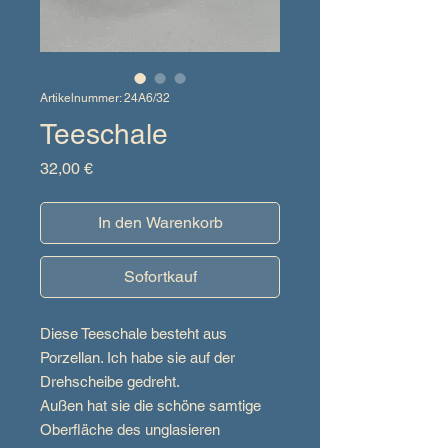
Artikelnummer: 24A6/32
Teeschale
Preis
32,00 €
In den Warenkorb
Sofortkauf
Diese Teeschale besteht aus
Porzellan. Ich habe sie auf der
Drehscheibe gedreht.
Außen hat sie die schöne samtige
Oberfläche des unglasieren